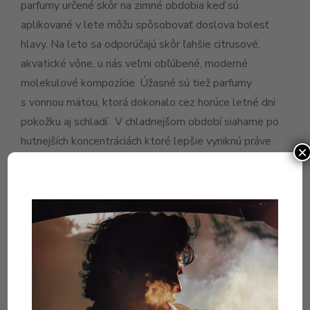
parfumy určené skôr na zimné obdobia keď sú
aplikované v lete môžu spôsobovať doslova bolesť
hlavy. Na leto sa odporúčajú skôr ľahšie citrusové,
akvatické vône, u nás veľmi obľúbené, moderné
molekulové kompozície. Úžasné sú tiež parfumy
s vonnou mätou, ktorá dokonalo cez horúce letné dni
pokožku aj schladí. V chladnejšom období siahame po
hutnejších koncentráciách ktoré lepšie vyniknú práve
×
v zimnom čase. Tiež volíme iný parfum na slávnostné
udalosti, či už návšteva opery alebo divadla alebo
životné udalosti ako je napríklad svadba. Inú vôňu si
dávame večer do klubu alebo na rande.
Nezabúdajme, že vône sa obzvlášť viažu na naše
emócie. Určite si spomeniete na krásne alebo
nepekné chvíle keď si privoniate k vášmu ,,ex‘‘
parfumu – doslova sa vám vynoria myšlienky ktoré už