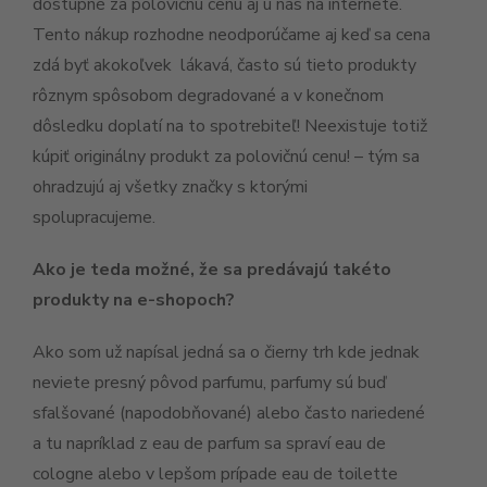
dostupné za polovičnú cenu aj u nás na internete.
Tento nákup rozhodne neodporúčame aj keď sa cena
zdá byť akokoľvek lákavá, často sú tieto produkty
rôznym spôsobom degradované a v konečnom
dôsledku doplatí na to spotrebiteľ! Neexistuje totiž
kúpiť originálny produkt za polovičnú cenu! – tým sa
ohradzujú aj všetky značky s ktorými
spolupracujeme.
Ako je teda možné, že sa predávajú takéto
produkty na e-shopoch?
Ako som už napísal jedná sa o čierny trh kde jednak
neviete presný pôvod parfumu, parfumy sú buď
sfalšované (napodobňované) alebo často nariedené
a tu napríklad z eau de parfum sa spraví eau de
cologne alebo v lepšom prípade eau de toilette