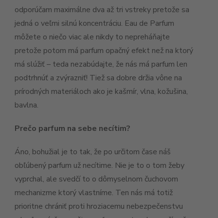
odporúčam maximálne dva až tri vstreky pretože sa
jedná o veľmi silnú koncentráciu. Eau de Parfum
môžete o niečo viac ale nikdy to nepreháňajte
pretože potom má parfum opačný efekt než na ktorý
má slúžiť – teda nezabúdajte, že nás má parfum len
podtrhnúť a zvýrazniť! Tiež sa dobre držia vône na
prírodných materiáloch ako je kašmír, vlna, kožušina,
bavlna.
Prečo parfum na sebe necítim?
Áno, bohužial je to tak, že po určitom čase náš
obľúbený parfum už necítime. Nie je to o tom žeby
vyprchal, ale svedčí to o dômyselnom čuchovom
mechanizme ktorý vlastníme. Ten nás má totiž
prioritne chrániť proti hroziacemu nebezpečenstvu