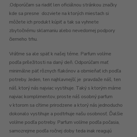
.Odporúčam sa riadiť len oficiálnou stránkou značky
kde sa presne dozviete na ktorých miestach si
môžete ich produkt kúpiť a tak sa vyhnete
zbytočnému sklamaniu alebo nevedomej podpory
čierneho trhu.
Vráťme sa ale späť k našej téme. Parfum volíme
podľa príležitosti na daný deň. Odporúčam mať
minimálne päť rôznych flakónov a obmieňať ich podľa
potreby. Jeden, ten najhlavnejší, je pravdaže náš, ten
náš, ktorý nás najviac vystihuje. Taký s ktorým máme
najviac komplimentov, proste náš osobný parfum
v ktorom sa cítime prirodzene a ktorý nás jednoducho
dokonalo vystihuje a podtrhuje našu osobnosť. Ďalšie
volíme podľa potreby. Parfum volíme podľa počasia,
samozrejme podľa ročnej doby teda inak reagujú