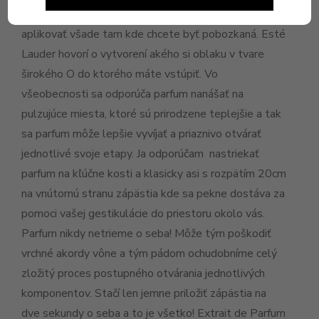
aplikovať na šatový lem. Coco Chanel tvrdí, že sa má
aplikovať všade tam kde chcete byť pobozkaná. Esté
Lauder hovorí o vytvorení akého si oblaku v tvare
širokého O do ktorého máte vstúpiť. Vo
všeobecnosti sa odporúča parfum nanášať na
pulzujúce miesta, ktoré sú prirodzene teplejšie a tak
sa parfum môže lepšie vyvíjať a priaznivo otvárať
jednotlivé svoje etapy. Ja odporúčam nastriekať
parfum na kľúčne kosti a klasicky asi s rozpätím 20cm
na vnútornú stranu zápästia kde sa pekne dostáva za
pomoci vašej gestikulácie do priestoru okolo vás.
Parfum nikdy netrieme o seba! Môže tým poškodiť
vrchné akordy vône a tým pádom ochudobníme celý
zložitý proces postupného otvárania jednotlivých
komponentov. Stačí len jemne priložiť zápästia na
dve sekundy o seba a to je všetko! Extrait de Parfum