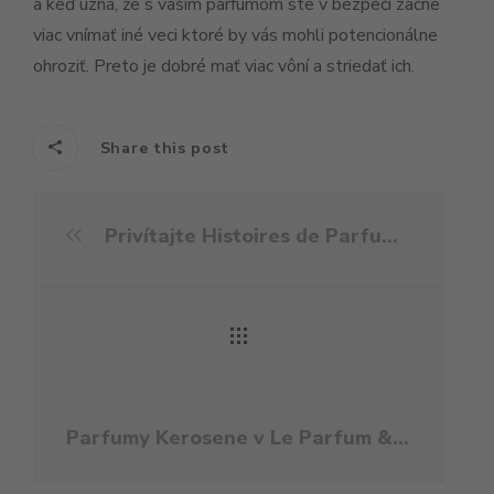
a keď uzná, že s vašim parfumom ste v bezpečí začne
viac vnímať iné veci ktoré by vás mohli potencionálne
ohroziť. Preto je dobré mať viac vôní a striedať ich.
Share this post
Privítajte Histoires de Parfums v Le Parfum & Le Chic!
Parfumy Kerosene v Le Parfum & Le Chic