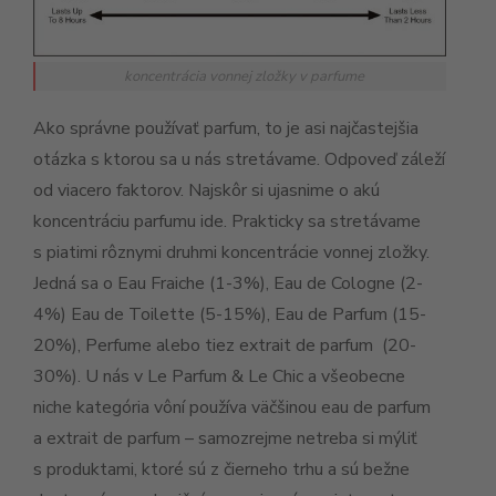
koncentrácia vonnej zložky v parfume
Ako správne používať parfum, to je asi najčastejšia
otázka s ktorou sa u nás stretávame. Odpoveď záleží
od viacero faktorov. Najskôr si ujasnime o akú
koncentráciu parfumu ide. Prakticky sa stretávame
s piatimi rôznymi druhmi koncentrácie vonnej zložky.
Jedná sa o Eau Fraiche (1-3%), Eau de Cologne (2-
4%) Eau de Toilette (5-15%), Eau de Parfum (15-
20%), Perfume alebo tiez extrait de parfum (20-
30%). U nás v Le Parfum & Le Chic a všeobecne
niche kategória vôní používa väčšinou eau de parfum
a extrait de parfum – samozrejme netreba si mýliť
s produktami, ktoré sú z čierneho trhu a sú bežne