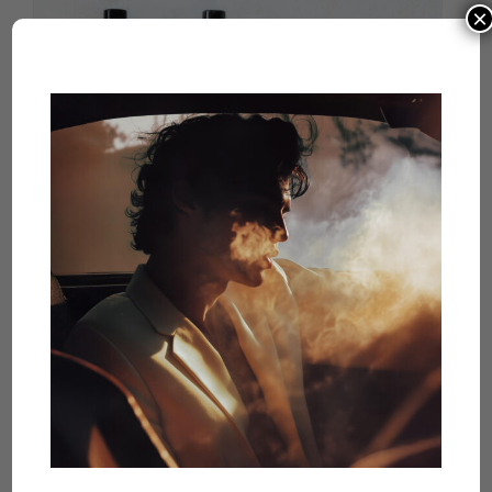
×
NOVINKY
,
ZO SVETA PARFUMOV
Baruti
čítať viac