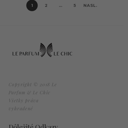
1
2
…
5
NASL.
Copyright © 2018 Le
Parfum & Le Chic
Všetky práva
vyhradené
Dôležité Odkazy