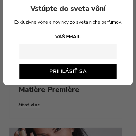
Vstúpte do sveta vôní
Exkluzívne vône a novinky zo sveta niche parfumov.
VÁŠ EMAIL
NOVINKY
,
ZNACKY
,
ZO SVETA
PARFUMOV
Matière Première
čítať viac