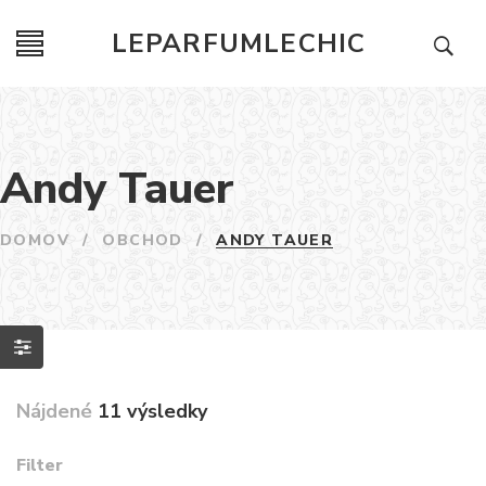
LEPARFUMLECHIC
Andy Tauer
DOMOV
/
OBCHOD
/
ANDY TAUER
Nájdené
11 výsledky
Filter