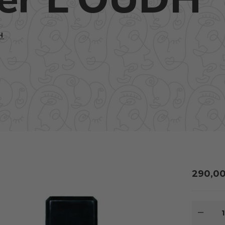
H
290,0
MNOŽS
ANDY