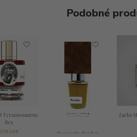
Podobné prod
st Tyrannosaurus
Zarko 
Rex
278,00
€
Nasomatto Pardon