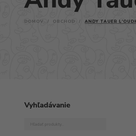
DOMOV
/
OBCHOD
/
ANDY TAUER L’OUD
Vyhľadávanie