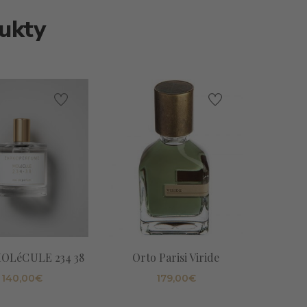
ukty
Zoo
MOLéCULE 234 38
Orto Parisi Viride
140,00
€
179,00
€