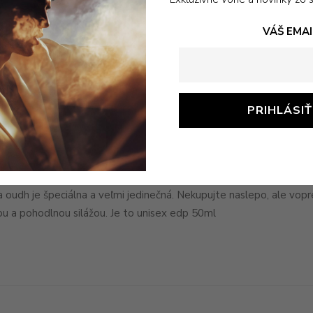
VÁŠ EMAI
Popis
 oudh je špeciálna a veľmi jedinečná. Nekupujte naslepo, ale vopr
ou a pohodlnou silážou. Je to unisex edp 50ml