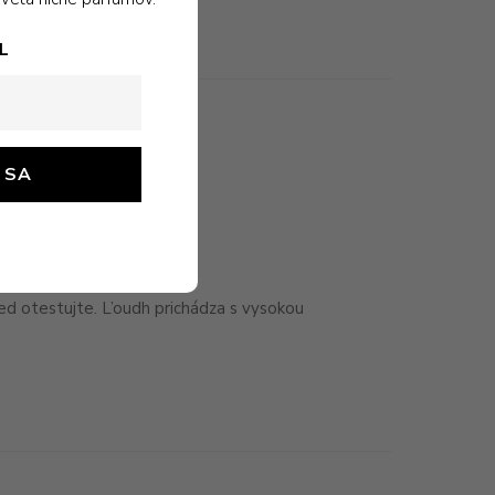
L
ed otestujte. L’oudh prichádza s vysokou