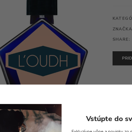
TAUER
L'OUDH
KATEGÓ
ZNAČKA
SHARE:
PRI
Vstúpte do sv
Exkluzívne vône a novinky zo 