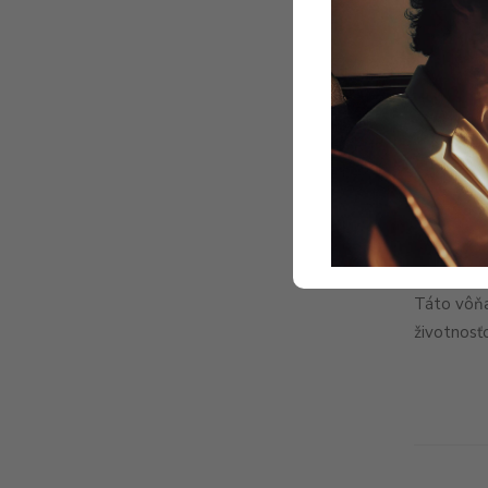
Táto vôňa
životnosť