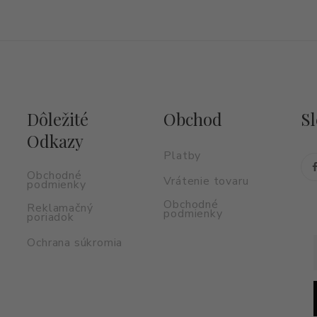
152,00
€
Dôležité
Obchod
Sl
Odkazy
Platby
Obchodné
Vrátenie tovaru
podmienky
Obchodné
Reklamačný
podmienky
poriadok
Ochrana súkromia