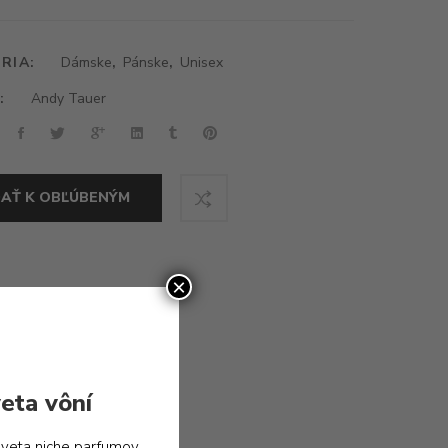
RIA:
Dámske
,
Pánske
,
Unisex
:
Andy Tauer
DAŤ K OBĽÚBENÝM
×
eta vôní
sveta niche parfumov.