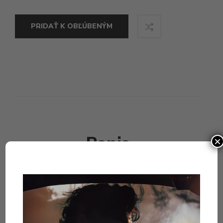
PRIDAŤ K OBĽÚBENÝM
Popis
×
Zemou sa šíri dusné teplo, ktoré nenásytne objíma
bohatá flóra, ktorej sa darí v jej strede. Stromy stúpajú