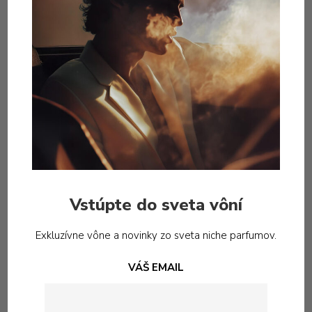
do majestátnych výšok a rastliny po prvýkrát kvitnú,
ich okvetné lístky sa rozširujú, aby zrodili svet bohatý
na rozmanitosť. Obdobie kriedy dospieva na pozadí
spálenom lesným požiarom a údermi bleskov. Nad
touto turbulentnou krajinou sa týči mohutný predátor.
Obri vládnu Zemi, ale aj obri môžu byť porazení silnými
čeľusťami hrôzostrašného tyranosaura. Strašidelné
zviera, stojace vysoko, sa ničoho nebojí, až do
kľúčového momentu, keď oheň na oblohe signalizuje
koniec ich smrtiacej vlády.
60ml extrait de parfum
Vstúpte do sveta vôní
Exkluzívne vône a novinky zo sveta niche parfumov.
VÁŠ EMAIL