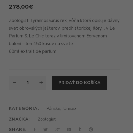
278,00
€
Zoologist Tyrannosaurus rex, vôňa ktorá opisuje dávny
svet obrovských jašterov, predhistorickej flóry… v Le
Parfum & Le Chic teraz v limitovanom červenom
balení – len 450 kusov na svete…
60ml extrait de parfum
MNOŽSTVO
PRIDAŤ DO KOŠÍKA
ZOOLOGIST
TYRANNOSAURUS
REX
KATEGÓRIA:
Pánske
,
Unisex
ZNAČKA:
Zoologist
SHARE: