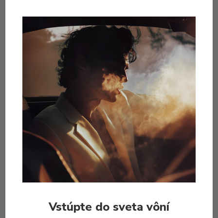
Zoologist Snowy Owl začína mätovým chladom, zatiaľ
čo jemné teplo pižma sa spája s nádhernými náznakmi
snežienok, konvalinky a kosatca. Sladký kokos a drevitá
vanilka nečakane vlietnu, aby prekvapili a zvábili.
Snowy Owl spája sviežu vitalitu s jemnou, pôvabnou
mäkkosťou v podmanivej vôni ideálnej pre tých, ktorí
sa neboja získať to, po čom túžia.
Parfumérka: Dawn Spencer Hurwitz
Koncentrácia parfumu: 25 %
Objem: 60 mL / 2 fl. oz.
Hlava: snehový akord, konvalinka, mäta, kokos
Srdce: kosatec, snežienka, biela ruža, maté, kadidlo,
galbanum
Základné tóny: ambreta, céder, cibet*, pižmá*, dubový
mach, tonka, vanilka
Vstúpte do sveta vôní
Syntetické tóny. Zoologist Snowy Owl neobsahuje