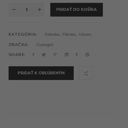
MNOŽSTVO
PRIDAŤ DO KOŠÍKA
ZOOLOGIST
SNOWY
OWL
KATEGÓRIA:
Dámske
,
Pánske
,
Unisex
ZNAČKA:
Zoologist
SHARE:
PRIDAŤ K OBĽÚBENÝM