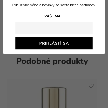
Exkluzívne vône a novinky zo sveta niche parfumov.
žiadne produkty živočíšneho pôvodu.
VÁŠ EMAIL
Vyrobené v Kanade.
Podobné produkty