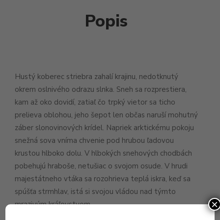
Popis
Hustý koberec striebra zahalí krajinu, nedotknutý
okrem oslnivého odrazu slnka. Sneh sa rozprestiera,
kam až oko dovidí, zatiaľ čo trpký vietor sa ticho
prelieva oblohou, jeho šepot len občas naruší mohutný
záber slonovinových krídel. Napriek arktickému pokoju
snežná sova vníma chvenie pod hrubou ľadovou
krustou hlboko dolu. V hlbokých snehových chodbách
pobehujú hraboše, netušiac o svojom osude. V hrudi
majestátneho vtáka sa rozohrieva teplá iskra, keď sa
spúšťa strmhlav, istá si svojou vládou nad týmto
×
mrazivým kráľovstvom.