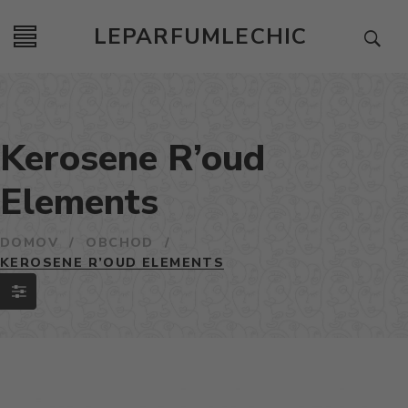
LEPARFUMLECHIC
Kerosene R’oud
Elements
DOMOV
/
OBCHOD
/
KEROSENE R’OUD ELEMENTS