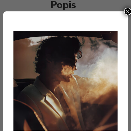
Popis
×
Oud, cédrové drevo, santalové drevo, ambra, vanilka,
levanduľa, kosatec, pomaranč.
eau de parfum 100ml
Podobné produkty