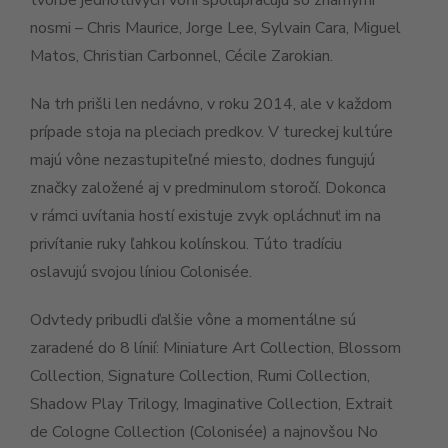
tvorbe jednotlivých vôňí spolupracujú so známymi
nosmi – Chris Maurice, Jorge Lee, Sylvain Cara, Miguel
Matos, Christian Carbonnel, Cécile Zarokian.
Na trh prišli len nedávno, v roku 2014, ale v každom
prípade stoja na pleciach predkov. V tureckej kultúre
majú vône nezastupiteľné miesto, dodnes fungujú
značky založené aj v predminulom storočí. Dokonca
v rámci uvítania hostí existuje zvyk opláchnuť im na
privítanie ruky ľahkou kolínskou. Túto tradíciu
oslavujú
svojou líniou Colonisée.
Odvtedy pribudli ďalšie vône a momentálne sú
zaradené do 8 línií: Miniature Art Collection, Blossom
Collection, Signature Collection, Rumi Collection,
Shadow Play Trilogy, Imaginative Collection, Extrait
de Cologne Collection (Colonisée) a najnovšou No