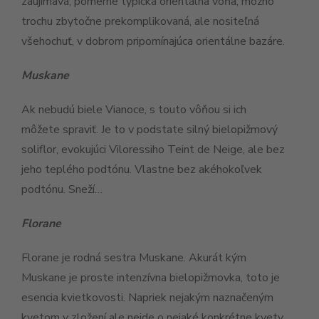
zaujímavá, pomerne typická orientálna vôňa, možno
trochu zbytočne prekomplikovaná, ale nositeľná
všehochuť, v dobrom pripomínajúca orientálne bazáre.
Muskane
Ak nebudú biele Vianoce, s touto vôňou si ich
môžete spraviť. Je to v podstate silný bielopižmový
soliflor, evokujúci Viloressiho Teint de Neige, ale bez
jeho teplého podtónu. Vlastne bez akéhokoľvek
podtónu. Sneží…
Florane
Florane je rodná sestra Muskane. Akurát kým
Muskane je proste intenzívna bielopižmovka, toto je
esencia kvietkovosti. Napriek nejakým naznačeným
kvetom v zložení ale nejde o nejaké konkrétne kvety,