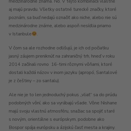
medzinárodne známa. No. V tejto kombinácii vlastne
aj majú pravdu. Všetky ostatné turecké značky, ktoré
poznám, sa buď nedajú označiť ako niche, alebo nie sú
medzinárodne známe, alebo aspoň nesídlia priamo
v Istanbule
.
V čom sa ale rozhodne odlišujú, je ich od počiatku
jasný záujem preniknúť na zahraničný trh, hneď v roku
2014 začínali rovno 16-timi rôznymi vôňami, ktoré
dostali každá názov v inom jazyku (apropó, Santalové
je z češtiny – zo santalu).
Ale nie je to len jednoduchý pokus „vliať“ sa do prúdu
podobných vôní, ako sa vyrábajú všade. Vône Nishane
majú svoju vlastnú atmosféru, snažiac sa spojiť staré
s novým, orientálne s európskym, podobne ako
Bospor spája európsku a ázijskú časť mesta a krajiny.