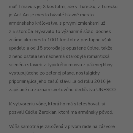
mať Trnavu s jej X kostolmi, ale v Turecku, v Turecku
je Ani! Ani je mesto bývalé hlavné mesto
arménskeho kráľovstva, s prvými zmienkami už
z 5.storočia. Bývavalo to významné sídlo, dodnes
známe ako mesto 1001 kostolov, postupne však
upadalo a od 18.storočia je opustené úplne, takže
z neho ostala len nádherná starobylá romantická
scenéria stavieb z typického muriva z pálenej hliny
vystupujúceho zo zelenej pláne, nostalgicky
pripomínajúca jeho zašlú slávu…a od roku 2016 je
zapísané na zoznam svetového dedičstva UNESCO.
K vytvoreniu vône, ktorá ho má stelesňovať, si
pozvali Cécile Zerokian, ktorá má arménsky pôvod.
Vôňa samotná je založená v prvom rade na zázvore