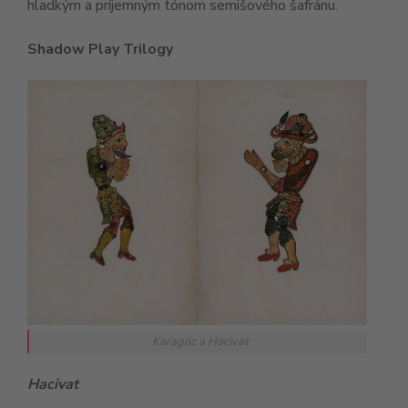
hladkým a príjemným tónom semišového šafránu.
Shadow Play Trilogy
Karagöz a Hacivat
Hacivat