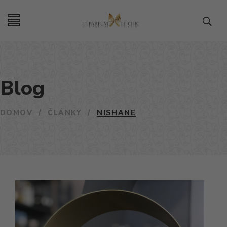
Blog
DOMOV
/
ČLÁNKY
/
NISHANE