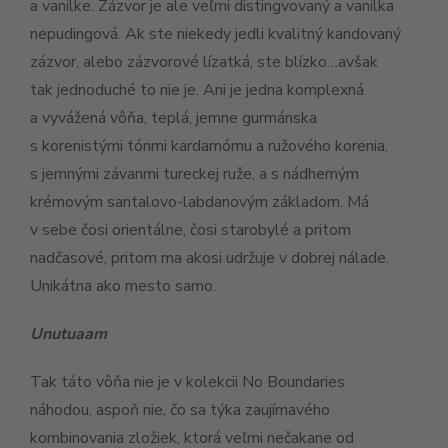
a vanilke. Zázvor je ale veľmi distingvovaný a vanilka
nepudingová. Ak ste niekedy jedli kvalitný kandovaný
zázvor, alebo zázvorové lízatká, ste blízko…avšak
tak jednoduché to nie je. Ani je jedna komplexná
a vyvážená vôňa, teplá, jemne gurmánska
s korenistými tónmi kardamómu a ružového korenia,
s jemnými závanmi tureckej ruže, a s nádherným
krémovým santalovo-labdanovým základom. Má
v sebe čosi orientálne, čosi starobylé a pritom
nadčasové, pritom ma akosi udržuje v dobrej nálade.
Unikátna ako mesto samo.
Unutuaam
Tak táto vôňa nie je v kolekcii No Boundaries
náhodou, aspoň nie, čo sa týka zaujímavého
kombinovania zložiek, ktorá veľmi nečakane od