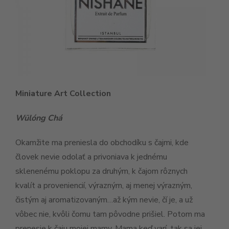
Miniature Art Collection
Wūlóng Chá
Okamžite ma preniesla do obchodíku s čajmi, kde
človek nevie odolať a privoniava k jednému
sklenenému poklopu za druhým, k čajom rôznych
kvalít a proveniencií, výrazným, aj menej výrazným,
čistým aj aromatizovaným…až kým nevie, čí je, a už
vôbec nie, kvôli čomu tam pôvodne prišiel. Potom ma
prenesie k čaju mojej mamy. Mama keď varí, tak sa jej