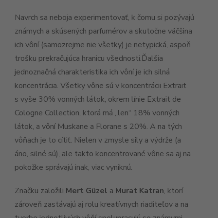
Navrch sa neboja experimentovať, k čomu si pozývajú
známych a skúsených parfumérov a skutočne väčšina
ich vôní (samozrejme nie všetky) je netypická, aspoň
trošku prekračujúca hranicu všednosti.Ďalšia
jednoznačná charakteristika ich vôní je ich silná
koncentrácia. Všetky vône sú v koncentrácii Extrait
s vyše 30% vonných látok, okrem línie Extrait de
Cologne Collection, ktorá má „len“ 18% vonných
látok, a vôní Muskane a Florane s 20%. A na tých
vôňach je to cítiť. Nielen v zmysle sily a výdrže (a
áno, silné sú), ale takto koncentrované vône sa aj na
pokožke správajú inak, viac vyniknú.
Značku založili
Mert Güzel
a
Murat Katran
, ktorí
zároveň zastávajú aj rolu kreatívnych riaditeľov a na