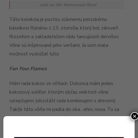
Jalāl ad-Dīn Muhammad Rūmī
Táto kolekcia je poctou slávnemu perzskému
básnikovi Rúmímu z 13. storočia, ktorý bol zároveň
filozofom a zakladateľom rádu tancujúcich dervišov.
Vône sú inšpirované jeho veršami. Ja som mala
možnosť vyskúšať túto:
Fan Your Flames
Mám rada kokos vo vôňach. Dokonca mám jeden
kokosový soliflor, ktorým občas niektoré vône
vylepšujem (obzvlášť rada kombinujem s drevom).
Takže táto vôňa mi padla do oka…ehm, nosa. Tu sa
×
niekto rozhodol spraviť pánsku verziu Habanity
a potom ju doplniť kokosom. Veľmi dobré. Kokos
s tabakom nevyzerajú na prvý pohľad ako veľmi