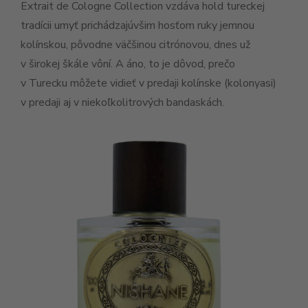
Extrait de Cologne Collection vzdáva hold tureckej
tradícii umyť prichádzajúvšim hosťom ruky jemnou
kolínskou, pôvodne väčšinou citrónovou, dnes už
v širokej škále vôní. A áno, to je dôvod, prečo
v Turecku môžete vidieť v predaji kolínske (kolonyasi)
v predaji aj v niekoľkolitrových bandaskách.