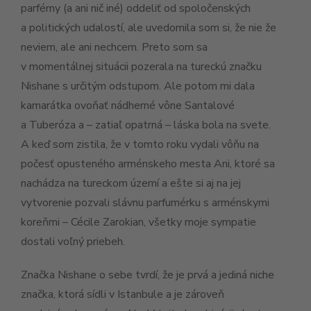
parfémy (a ani nič iné) oddeliť od spoločenských
a politických udalostí, ale uvedomila som si, že nie že
neviem, ale ani nechcem. Preto som sa
v momentálnej situácii pozerala na tureckú značku
Nishane s určitým odstupom. Ale potom mi dala
kamarátka ovoňať nádherné vône Santalové
a Tuberóza a – zatiaľ opatrná – láska bola na svete.
A keď som zistila, že v tomto roku vydali vôňu na
počesť opusteného arménskeho mesta Ani, ktoré sa
nachádza na tureckom území a ešte si aj na jej
vytvorenie pozvali slávnu parfumérku s arménskymi
koreňmi – Cécile Zarokian, všetky moje sympatie
dostali voľný priebeh.
Značka Nishane o sebe tvrdí, že je prvá a jediná niche
značka, ktorá sídli v Istanbule a je zároveň