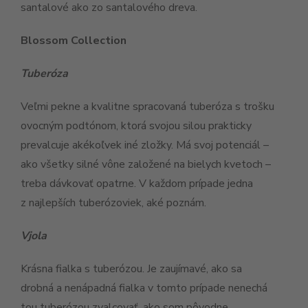
santalové ako zo santalového dreva.
Blossom Collection
Tuberóza
Veľmi pekne a kvalitne spracovaná tuberóza s trošku
ovocným podtónom, ktorá svojou silou prakticky
prevalcuje akékoľvek iné zložky. Má svoj potenciál –
ako všetky silné vône založené na bielych kvetoch –
treba dávkovať opatrne. V každom prípade jedna
z najlepších tuberózoviek, aké poznám.
Vjola
Krásna fialka s tuberózou. Je zaujímavé, ako sa
drobná a nenápadná fialka v tomto prípade nenechá
tou tuberózou zvalcovať, ako som pôvodne