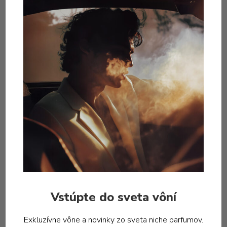
kompatibilné zložky, ale zdá sa, že opak je pravdou.
Tabak je evidentne ústrednou zložkou, ale v úvode je
viac kokosu ktorý dopĺňa niečo ako rumová aróma na
pečenie a už ten tabak, ktorý postupne silnie, až
pohltí všetko ostatné. Malá štipka kokosu ale občas
vykukne až do konca a že ten koniec je ďaleko….drží
cez 12 hodín.
Imaginative Collection
Vstúpte do sveta vôní
Exkluzívne vône a novinky zo sveta niche parfumov.