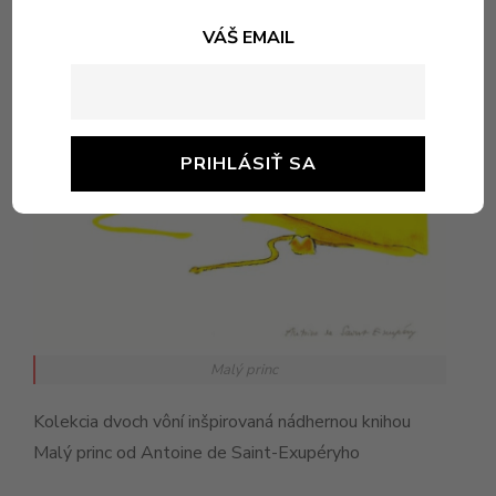
VÁŠ EMAIL
Malý princ
Kolekcia dvoch vôní inšpirovaná nádhernou knihou
Malý princ od Antoine de Saint-Exupéryho