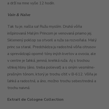
a drží na mne vyše 12 hodín.
Vain & Naïve
Tak tu je, našla sa! Ružu myslím. Druhá vôňa
inšpirovaná Malým Princom je venovaná priamo jej.
Sklenený poklop sa otvoril a ruža sa rozvoňala. Malý
princ sa staral. Predchádza ju radostná vôňa citrusov
a sprevádzajú oporné tóny iných kvetov a ovocia, ale
v centre je ľahká, jemná, krehká ruža. Aj s trochou
vlhkej hliny (áno, treba polievať) a s oným vesmírne-
prašným tónom, ktorý je trochu cítiť v B-612. Vôňa je
ľahká a radostná, a áno, možno trochu sebestredná a
trochu naivná.
Extrait de Cologne Collection