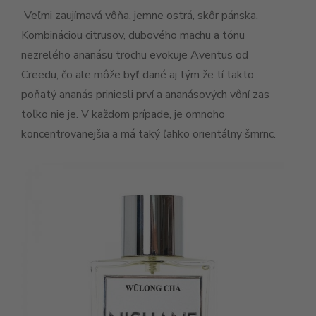
Veľmi zaujímavá vôňa, jemne ostrá, skôr pánska.
Kombináciou citrusov, dubového machu a tónu
nezrelého ananásu trochu evokuje Aventus od
Creedu, čo ale môže byť dané aj tým že tí takto
poňatý ananás priniesli prví a ananásových vôní zas
toľko nie je. V každom prípade, je omnoho
koncentrovanejšia a má taký ľahko orientálny šmrnc.