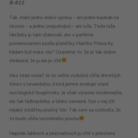
B-612
Tak, mám jednu dobrú správu – ani jeden baobab na
obzore – a jednu znepokojivú – ani ruža. Teda ruža.
Niežeby ju tam sľubovali, ale v parféme
pomenovanom podľa planétky Malého Princa by
hádam byť mala, nie? Uzavrime to, že je tak dobre
chránená, že ju nie je cítiť
.
Ako teda vonia? Je to veľmi vzdušná vôňa drevitých
tónov s levanduľou, ktorá jemne evokuje staré
nostalgické fougérovky. Je však výrazne modernejšie,
nie tak ťažkopádna, a ľahko zasnená. Syn v nej cíti
nejaký zvláštny prašný tón. Tak som sa rozhodla, že
to bude vôňa vesmírneho prachu
.
Napriek ľahkosti a priezračnosti ju cítiť v priestore