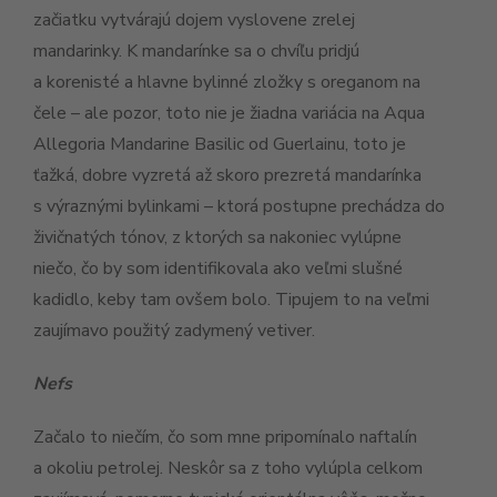
začiatku vytvárajú dojem vyslovene zrelej
mandarinky. K mandarínke sa o chvíľu pridjú
a korenisté a hlavne bylinné zložky s oreganom na
čele – ale pozor, toto nie je žiadna variácia na Aqua
Allegoria Mandarine Basilic od Guerlainu, toto je
ťažká, dobre vyzretá až skoro prezretá mandarínka
s výraznými bylinkami – ktorá postupne prechádza do
živičnatých tónov, z ktorých sa nakoniec vylúpne
niečo, čo by som identifikovala ako veľmi slušné
kadidlo, keby tam ovšem bolo. Tipujem to na veľmi
zaujímavo použitý zadymený vetiver.
Nefs
Začalo to niečím, čo som mne pripomínalo naftalín
a okoliu petrolej. Neskôr sa z toho vylúpla celkom