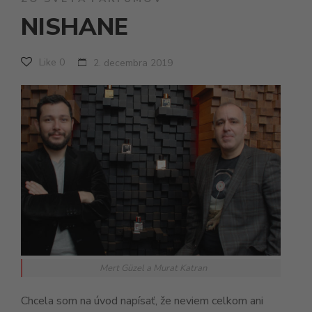
NISHANE
Like
0
2. decembra 2019
Mert Güzel a Murat Katran
Chcela som na úvod napísať, že neviem celkom ani