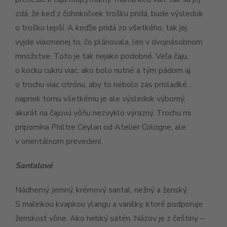
zdá, že keď z čohokoľvek trošku pridá, bude výsledok
o trošku lepší. A keďže pridá zo všetkého, tak jej
vyjde viacmenej to, čo plánovala, len v dvojnásobnom
množstve. Toto je tak nejako podobné. Veľa čaju,
o kocku cukru viac, ako bolo nutné a tým pádom aj
o trochu viac citrónu, aby to nebolo zas prisladké…
napriek tomu všetkému je ale výsledok výborný,
akurát na čajovú vôňu nezvyklo výrazný. Trochu mi
pripomína Philtre Ceylan od Atelier Cologne, ale
v orientálnom prevedení.
Santalové
Nádherný, jemný, krémový santal, nežný a ženský.
S malinkou kvapkou ylangu a vanilky, ktoré podporuje
ženskosť vône. Ako hebký satén. Názov je z češtiny –