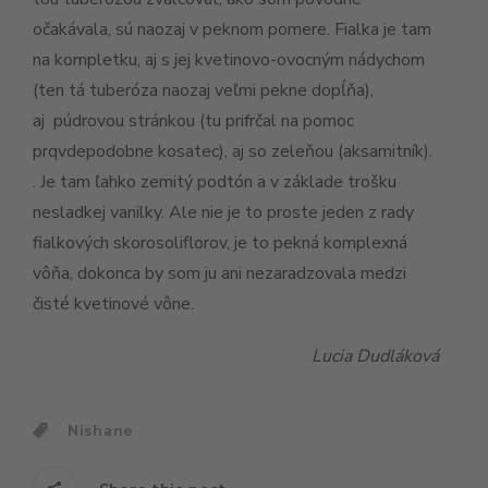
očakávala, sú naozaj v peknom pomere. Fialka je tam
na kompletku, aj s jej kvetinovo-ovocným nádychom
(ten tá tuberóza naozaj veľmi pekne dopĺňa),
aj púdrovou stránkou (tu prifrčal na pomoc
prqvdepodobne kosatec), aj so zeleňou (aksamitník).
. Je tam ľahko zemitý podtón a v základe trošku
nesladkej vanilky. Ale nie je to proste jeden z rady
fialkových skorosoliflorov, je to pekná komplexná
vôňa, dokonca by som ju ani nezaradzovala medzi
čisté kvetinové vône.
Lucia Dudláková
Nishane