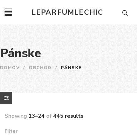
LEPARFUMLECHIC
Pánske
DOMOV
/
OBCHOD
/
PÁNSKE
Showing
13–24
of
445 results
Filter