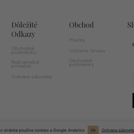
Dôležité
Obchod
Sl
Odkazy
Platby
Obchodné
Vrátenie tovaru
podmienky
Obchodné
Reklamačný
podmienky
poriadok
Ochrana súkromia
to stránka používa cookies a Google Analytics
Ok
Ochrana súkromi