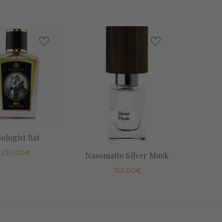
ologist Bat
210,00
€
Nasomatto Silver Musk
Zarko
152,00
€