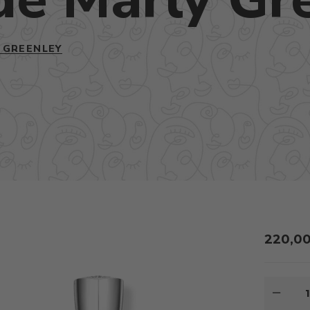
 GREENLEY
220,0
MNOŽS
PARFUM