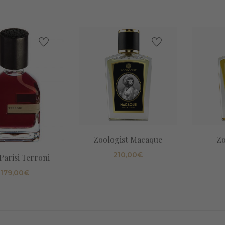
Zoologist Macaque
Zo
210,00
€
Parisi Terroni
179,00
€