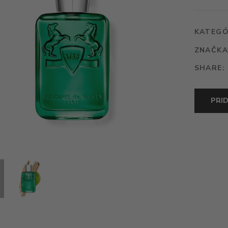
DE
MARLY
GREENL
KATEGÓ
ZNAČKA
SHARE:
PRI