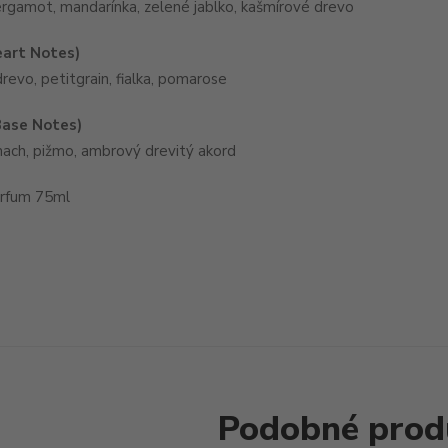
bergamot, mandarínka, zelené jablko, kašmírové drevo
eart Notes)
revo, petitgrain, fialka, pomarose
Base Notes)
ch, pižmo, ambrový drevitý akord
arfum 75ml
Podobné prod