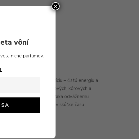
×
eta vôní
sveta niche parfumov.
L
m odráža samotnú kompozíciu – čistú energiu a
adostný vír ovocných, citrusových, kôrových a
vapenia zeleného jablka. Vďaka odvážnemu
navrhnutú tak, aby obstála v skúške času