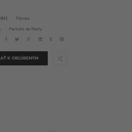
EY
RIÍ:
Pánske
:
Parfums de Marly
DAŤ K OBĽÚBENÝM