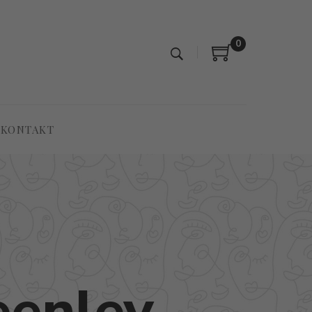
0
KONTAKT
eenley