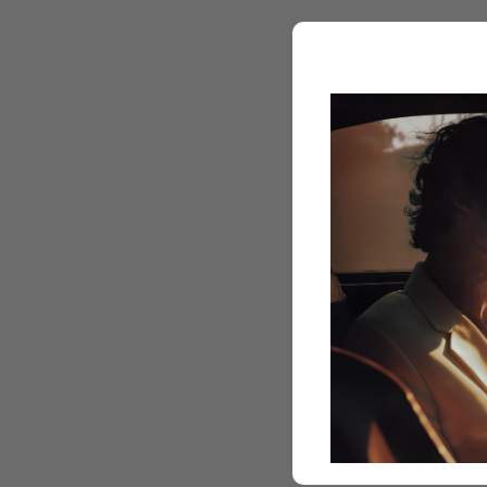
Greenley
svieži dyc
živicovýc
kontrastu 
Olfaktor
Hlava (T