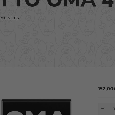
ML SETS
152,00
MNOŽS
NASOM