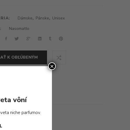
RIA:
Dámske
,
Pánske
,
Unisex
:
Nasomatto
DAŤ K OBĽÚBENÝM
×
eta vôní
sveta niche parfumov.
L