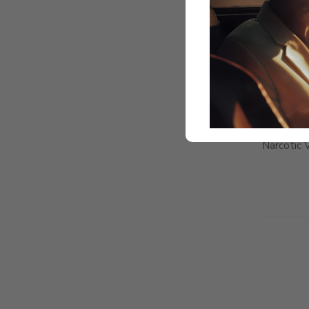
3x 4ml ol
set obsah
Narcotic V