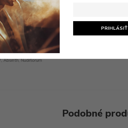
Popis
ejový parfum
uje:
., Absinth, Nudiflorum
Podobné prod