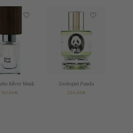
tto Silver Musk
Zoologist Panda
Nasoma
152,00
€
224,00
€