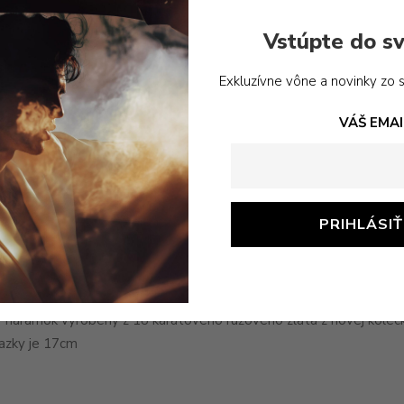
Vstúpte do sv
Exkluzívne vône a novinky zo 
VÁŠ EMAI
Popis
 náramok vyrobený z 18 karátového ružového zlata z novej koleck
iazky je 17cm