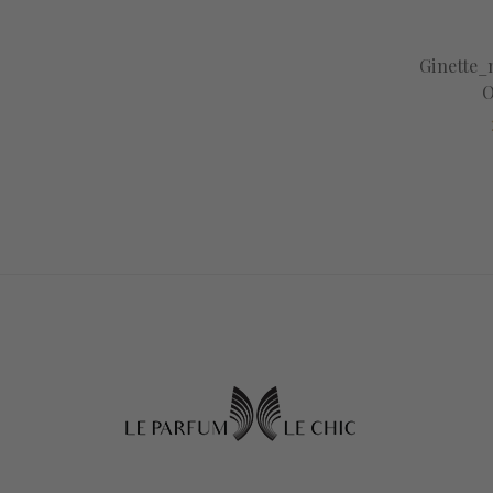
Ginette_
O