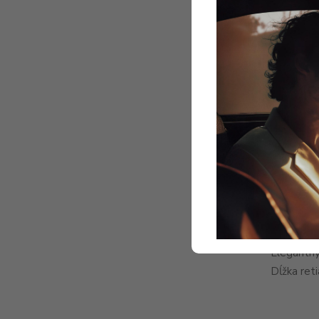
Elegantný
Dĺžka ret