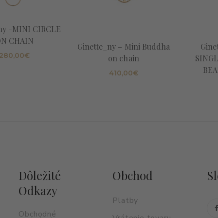
ny -MINI CIRCLE
N CHAIN
Ginette_ny – Mini Buddha
Gine
280,00
€
on chain
SING
BEA
410,00
€
Dôležité
Obchod
Sl
Odkazy
Platby
Obchodné