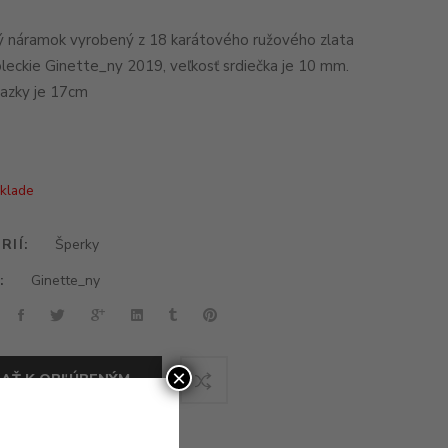
 náramok vyrobený z 18 karátového ružového zlata
oleckie Ginette_ny 2019, veľkosť srdiečka je 10 mm.
iazky je 17cm
sklade
RIÍ:
Šperky
:
Ginette_ny
×
DAŤ K OBĽÚBENÝM