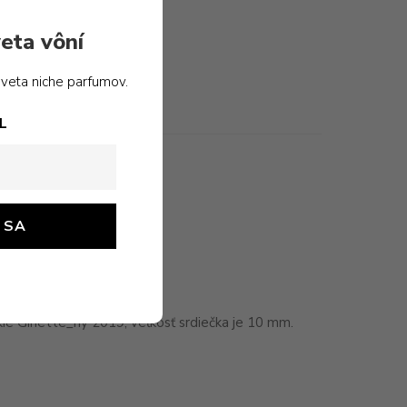
eta vôní
sveta niche parfumov.
L
ie Ginette_ny 2019, veľkosť srdiečka je 10 mm.