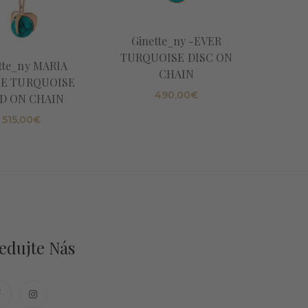
Ginette_ny -EVER
Ginette
TURQUOISE DISC ON
tte_ny MARIA
CHAIN
LE TURQUOISE
490,00
€
D ON CHAIN
515,00
€
edujte Nás