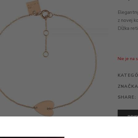
Elegantný
z novej k
Dĺžka ret
Nie je na 
KATEGÓ
ZNAČKA
SHARE:
PRI