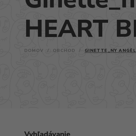
HEART B
DOMOV
/
OBCHOD
/
GINETTE_NY ANGÈL
Vyhľadávanie