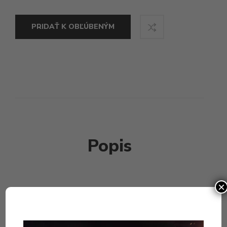
PRIDAŤ K OBĽÚBENÝM
Popis
×
Praktické cestovné balenie 7,5ml