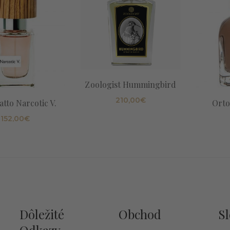
Zoologist Hummingbird
210,00
€
tto Narcotic V.
Orto
152,00
€
Dôležité
Obchod
Sl
Odkazy