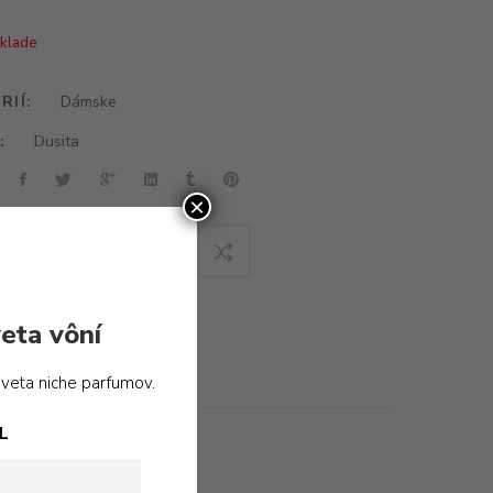
sklade
RIÍ:
Dámske
:
Dusita
×
DAŤ K OBĽÚBENÝM
eta vôní
sveta niche parfumov.
L