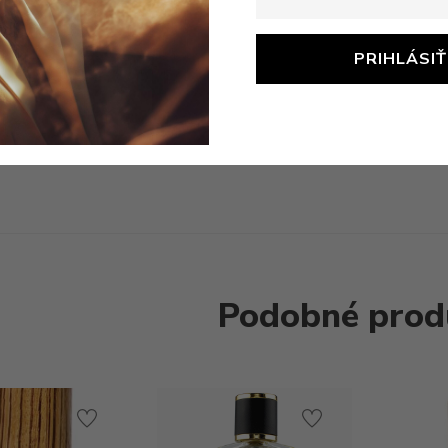
Popis
 cestovné balenie 7,5ml
Podobné prod