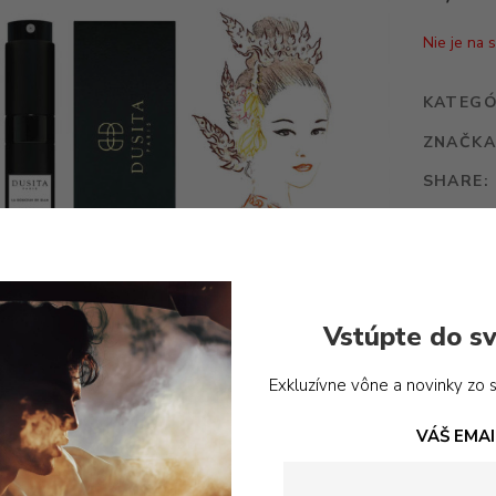
Nie je na 
KATEGÓ
ZNAČKA
SHARE:
PRI
Vstúpte do sv
Exkluzívne vône a novinky zo 
VÁŠ EMAI