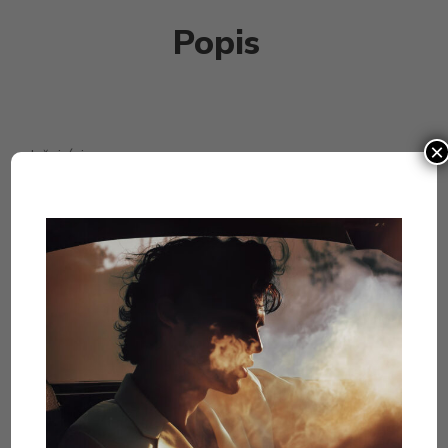
Popis
×
Inšpirácia
Anamcara je výnimočné ovocno-kvetinovo-drevité
zloženie založené na vzácnych prírodných
ingredienciách. Jeho meno znamená v galčine „priateľ
duše“, osoba, na ktorú sa človek môže obrátiť so
žiadosťou o radu do života a duchovné vedenie; našou
myšlienkou bolo vytvoriť vôňu, ktorá by spájala ľudí
napriek hraniciam a bariéram, pôvabne vyžarovala
estetické potešenie, emocionálnu blaženosť a jasnosť
mysle.
esu de parfum 50ml