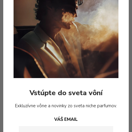
kosatcového masla. Táto látka je v parfumérii
skutočne špeciálna.
Je odvodený od koreňov fúzatej dúhovky, tých istých
kosatcov, ktoré preslávil Van Gogh. Hoci má ženský
názov, určite to nie je len ženská vôňa a krásne pôsobí
aj na mužov.
Zloženie: Makrónky, kosatec, Osmanthus, pižmo,
ambra, biele drevá, včelí vosk, jedľový balzam
absolútny
Vstúpte do sveta vôní
extrait de parfum 30ml
Exkluzívne vône a novinky zo sveta niche parfumov.
VÁŠ EMAIL