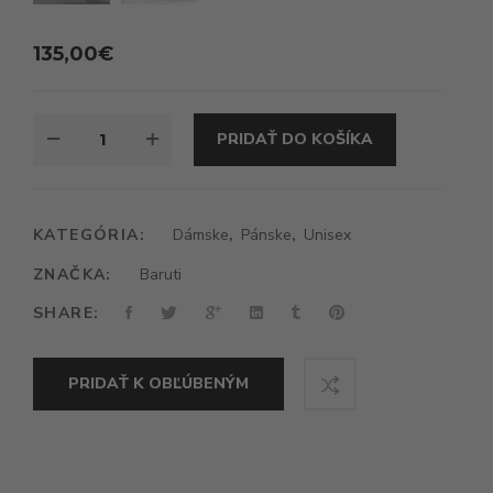
135,00
€
MNOŽSTVO
PRIDAŤ DO KOŠÍKA
BARUTI
DAMA
KOUPA
KATEGÓRIA:
Dámske
,
Pánske
,
Unisex
ZNAČKA:
Baruti
SHARE:
PRIDAŤ K OBĽÚBENÝM