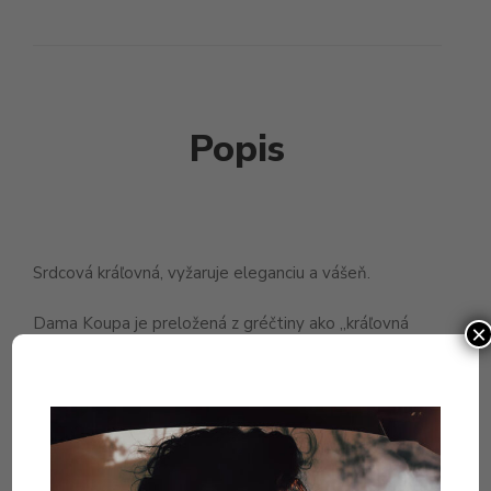
Popis
Srdcová kráľovná, vyžaruje eleganciu a vášeň.
Dama Koupa je preložená z gréčtiny ako „kráľovná
×
sŕdc“. Pri jej vývoji som si stanovil za cieľ vytvoriť
zvodnú a zároveň zmyselnú vôňu bez toho, aby bola
vulgárna alebo kričala do tváre o pozornosť.
Zdokonalenie tohto vzorca trvalo asi 2 roky. V srdci
vône je akord kosatca, ktorý obsahuje kúsok