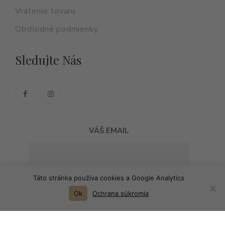
Vrátenie tovaru
Obchodné podmienky
Sledujte Nás
VÁŠ EMAIL
Táto stránka používa cookies a Google Analytics
Ok
Ochrana súkromia